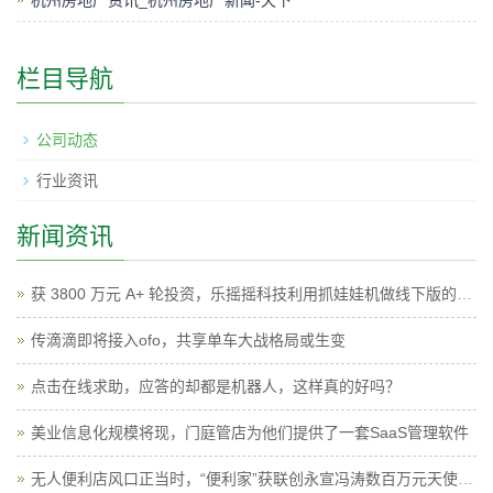
杭州房地产资讯_杭州房地产新闻-天下
栏目导航
公司动态
行业资讯
新闻资讯
获 3800 万元 A+ 轮投资，乐摇摇科技利用抓娃娃机做线下版的广点通
传滴滴即将接入ofo，共享单车大战格局或生变
点击在线求助，应答的却都是机器人，这样真的好吗？
美业信息化规模将现，门庭管店为他们提供了一套SaaS管理软件
无人便利店风口正当时，“便利家”获联创永宣冯涛数百万元天使投资