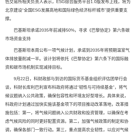
色交易所相关负责人表示，ESG综合服务平台1.0版发布上线，将为
北京建设“全国ESG发展高地和国际绿色经济标杆城市”提供重要支
撑。
巴基斯坦承诺2035年前减排50%，寻求《巴黎协定》第六条碳
市场资金支持
巴基斯坦本周公布一项气候计划，承诺到2035年将预期温室气
体排放量削减一半。该计划将依托《巴黎协定》第六条下的国际融
资和碳市场机制实现减排目标。
9月22日，科财政部与到访的国际货币基金组织评估团举行会
谈，科财长库利巴利宣布科政府将通过“韧性与可持续基金”，将气
候议题纳入公共政策，确保包容性和环境友好型增长。具体来说，
科政府计划通过加快实施该基金项下的项目推动改革落地，改革措
施包括：第一，将气候问题纳入公共财政和投资管理，以确保在考
虑气候风险的同时更好配置资源。第二，加强气候政策的制定和协
调，确保各部门一致行动。第三，重点提高农业韧性，以应对气候