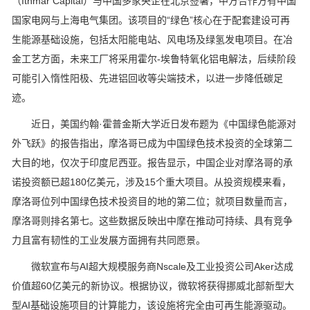
（Ithmar Capital）与中国多家央企在北京签署，中方合作方有中国
国家电网与上海电气集团。该项目的“绿色”核心在于配套建设可再
生能源基础设施，包括太阳能电站、风电场及绿氢发电项目。在冶
金工艺方面，未来工厂将采用霍尔-埃鲁特氧化铝电解法，后续阶段
可能引入惰性阳极、先进铝回收等尖端技术，以进一步降低碳足
迹。
近日，美国约翰·霍普金斯大学近日发布题为《中国绿色能源对
外飞跃》的报告指出，摩洛哥已成为中国绿色技术投资的全球第二
大目的地，仅次于印度尼西亚。报告显示，中国企业对摩洛哥的承
诺投资额已超180亿美元，涉及15个重大项目。从投资规模来看，
摩洛哥位列中国绿色技术投资目的地的第二位；就项目数量而言，
摩洛哥则排名第七。这些数据反映出中摩在推动可持续、具有竞争
力且富有韧性的工业发展方面拥有共同愿景。
微软宣布与AI超大规模服务商Nscale及工业投资公司Aker达成
价值超60亿美元的新协议。根据协议，微软将获得挪威北部新型大
型AI基础设施项目的计算能力，该设施将完全由可再生能源驱动。