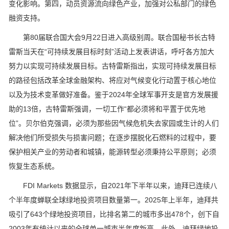
变化影响。第四，动员资源流向绿色产业，加强对公私部门的绿色
融资支持。
第80届联合国大会9月22日进入高级别周。联合国秘书长古特
雷斯当天在“可持续发展目标时刻”活动上发表讲话，呼吁各方加大
努力以实现可持续发展目标。古特雷斯指出，实现可持续发展目标
的路径包括改革全球金融架构、将应对气候变化行动置于核心地位
以及为技术变革做好准备。鉴于2024年全球军事开支是官方发展援
助的13倍，古特雷斯强调，一切工作“都必须将和平置于优先地
位”。贝尔伯克强调，必须为那些因气候危机失去家园或生计的人们
解决他们所受损失与损害问题；在逐步摆脱化石燃料的过程中，要
保护相关产业的劳动者和城镇，能源转型必须秉持公平原则；必须
恢复生态系统。
FDI Markets 数据显示，自2021年下半年以来，迪拜已连续八
个半年度蝉联全球绿地投资项目数量第一。2025年上半年，迪拜共
吸引了643个绿地投资项目，比排名第二的城市多出478个，创下自
2003年有统计以来的全球单一城市半年度新高。此外，迪拜绿地投