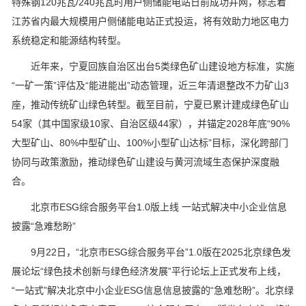
特殊钢120兆瓦/240兆瓦时用户侧储能电站日前成功并网，标志着
江苏省内最大规模用户侧储能电站正式投运，将有效助力地区电力
系统稳定和能源结构转型。
近年来，宁夏回族自治区出台5类绿色矿山建设地方标准，实施
“一矿一策”评估及“能进能出”动态管理，近三年清退整改不力矿山3
座，推动传统矿山绿色转型。截至目前，宁夏已累计建成绿色矿山
54家（其中国家级10家、自治区级44家），并锚定2028年底“90%
大型矿山、80%中型矿山、100%小型矿山达标”目标，深化跨部门
协同与政策激励，推动绿色矿山建设与黄河流域生态保护深度融
合。
北京市ESG综合服务平台1.0版上线 一站式解决中小企业信息
披露“急难愁盼”
9月22日，“北京市ESG综合服务平台”1.0版在2025北京绿色发
展论坛“绿色技术创新与绿色经济发展”平行论坛上正式发布上线，
“一站式”解决北京中小企业ESG信息信息披露的“急难愁盼”。北京绿