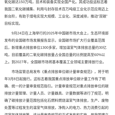
氧化碳达150万吨，技术和装备实现全国产化。其成功投运标志着
我国二氧化碳捕集、利用与封存技术百万吨级工业化示范应用迈上
新台阶，有助于煤电实现大规模、工业化、深度减排，推动“双碳”
目标实现。
9月24日在上海举行的2025年中国碳市场大会上，生态环境部
发布的全国碳市场发展报告显示，全国碳市场扩大行业覆盖范围
后，新增重点排放单位1300多家，增加温室气体排放总量约30亿
吨，目前覆盖的二氧化碳排放量占全国总量的比例提高至60%以
上。到2027年，全国碳市场将基本覆盖工业领域主要排放行业。
市场监管总局发布《重点排放单位碳计量审查规范》，将于明
年3月8日起施行。这标志着我国重点排放单位碳计量工作有了明
确、统一的计量审查规范指引。计量审查规范对重点排放单位的碳
排放计量管理、计量人员、计量器具、计量数据等进行了规范，明
确了碳排放计量范围包括化石燃料燃烧温室气体排放，生产、废物
处置等过程发生的温室气体排放，净购入的电力、热力消费引起的
温室气体排放等。该计量审查规范的正式发布和实施，是我国建立