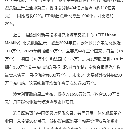
资总额上升至全球第二，吸引投资额404亿迪拉姆（约110亿美
元），同比增长62%。FDI项目总量也增至1090个，同比增加
29%。
近日，据欧洲创新与技术研究所城市交通中心（EIT Urban
Mobility）相关数据显示，截至2024年底，欧洲公共充电站总数近
100万个，2024年新增超30万个。主要集中在三个国家：荷兰（18
万个）、德国（16万个）和法国（15.5万）。为实现欧盟到2030年
拥有350万个公共充电站的目标（欧洲汽车制造商协会根据汽车数
量需求估算，目标值应为880万个），未来5年需要额外安装约250
万个充电站。这意味着平均每年需要安装近52万个。
澳大利亚政府周二宣布，将投入1650万澳元（约合1050万美
元）用于碳农业和气候适应型农业项目。
近日摩洛哥与中国签署谅解备忘录，共同开发一体化低碳铝产
业园，总投资30亿美元。该协议由摩洛哥主权基金伊特马尔资本