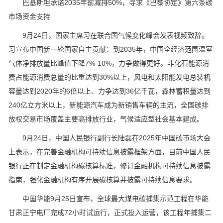
巴基斯坦承诺2035年前减排50%，寻求《巴黎协定》第六条碳
市场资金支持
9月24日，国家主席习在联合国气候变化峰会发表视频致辞。
习宣布中国新一轮国家自主贡献：到2035年，中国全经济范围温室
气体净排放量比峰值下降7%-10%，力争做得更好。非化石能源消
费占能源消费总量的比重达到30%以上，风电和太阳能发电总装机
容量达到2020年的6倍以上、力争达到36亿千瓦，森林蓄积量达到
240亿立方米以上，新能源汽车成为新销售车辆的主流，全国碳排
放权交易市场覆盖主要高排放行业，气候适应型社会基本建成。
9月24日，中国人民银行副行长陆磊在2025年中国碳市场大会
上表示，在完善金融机构可持续信息披露框架方面，目前中国人民
银行正在制定金融机构碳核算标准，修订金融机构可持续信息披露
指南，强化金融机构有序开展碳核算并披露可持续信息要求。
中国华能9月25日宣布，全球最大煤电碳捕集示范工程在华能
甘肃正宁电厂完成72小时试运行，正式投入运营，该工程年捕集二